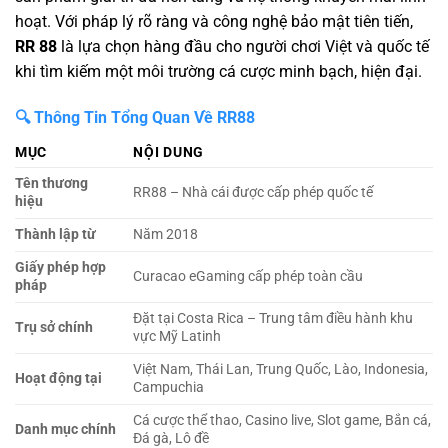
hoạt. Với pháp lý rõ ràng và công nghệ bảo mật tiên tiến,
RR 88
là lựa chọn hàng đầu cho người chơi Việt và quốc tế
khi tìm kiếm một môi trường cá cược minh bạch, hiện đại.
🔍 Thông Tin Tổng Quan Về RR88
MỤC
NỘI DUNG
Tên thương
RR88 – Nhà cái được cấp phép quốc tế
hiệu
Thành lập từ
Năm 2018
Giấy phép hợp
Curacao eGaming cấp phép toàn cầu
pháp
Đặt tại Costa Rica – Trung tâm điều hành khu
Trụ sở chính
vực Mỹ Latinh
Việt Nam, Thái Lan, Trung Quốc, Lào, Indonesia,
Hoạt động tại
Campuchia
Cá cược thể thao, Casino live, Slot game, Bắn cá,
Danh mục chính
Đá gà, Lô đề