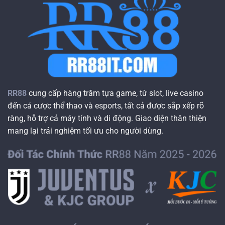
RR88
cung cấp hàng trăm tựa game, từ slot, live casino
đến cá cược thể thao và esports, tất cả được sắp xếp rõ
ràng, hỗ trợ cả máy tính và di động. Giao diện thân thiện
mang lại trải nghiệm tối ưu cho người dùng.