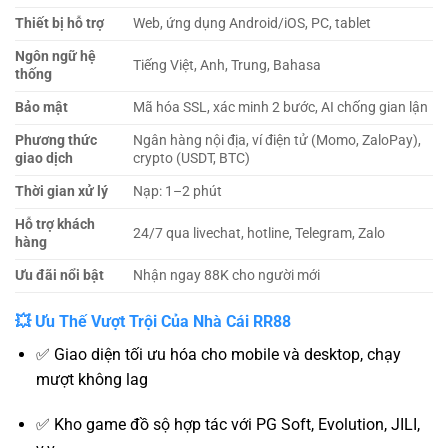
Thiết bị hỗ trợ
Web, ứng dụng Android/iOS, PC, tablet
Ngôn ngữ hệ
Tiếng Việt, Anh, Trung, Bahasa
thống
Bảo mật
Mã hóa SSL, xác minh 2 bước, AI chống gian lận
Phương thức
Ngân hàng nội địa, ví điện tử (Momo, ZaloPay),
giao dịch
crypto (USDT, BTC)
Thời gian xử lý
Nạp: 1–2 phút
Hỗ trợ khách
24/7 qua livechat, hotline, Telegram, Zalo
hàng
Ưu đãi nổi bật
Nhận ngay 88K cho người mới
💥 Ưu Thế Vượt Trội Của Nhà Cái RR88
✅ Giao diện tối ưu hóa cho mobile và desktop, chạy
mượt không lag
✅ Kho game đồ sộ hợp tác với PG Soft, Evolution, JILI,